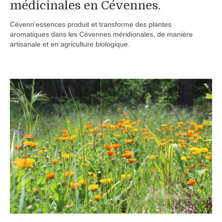
médicinales en Cévennes.
Boutique
Cévenn'essences produit et transforme des plantes
Produits pour animaux
aromatiques dans les Cévennes méridionales, de manière
artisanale et en agriculture biologique.
Conseils
Nous contacter