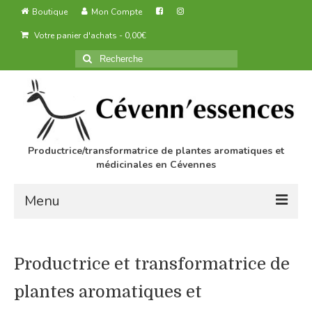
Boutique
Mon Compte
Votre panier d'achats
-
0,00
€
Rechercher
:
Productrice/transformatrice de plantes aromatiques et
médicinales en Cévennes
Menu
Accueil
Productrice et transformatrice de
Des produits agricoles biologiques
plantes aromatiques et
Transformation des produits