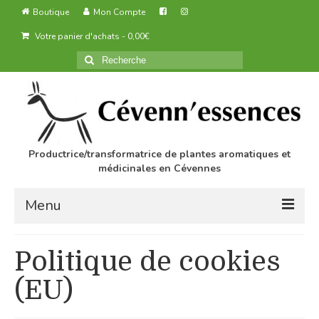
Boutique
Mon Compte
Votre panier d'achats
-
0,00
€
Rechercher
:
Productrice/transformatrice de plantes aromatiques et
médicinales en Cévennes
Menu
Accueil
Politique de cookies
Des produits agricoles biologiques
(EU)
Transformation des produits