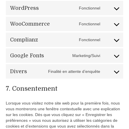
WordPress
Fonctionnel
Consent
to
service
WooCommerce
Fonctionnel
Consent
wordpress
to
service
Complianz
Fonctionnel
Consent
woocommer
to
service
Google Fonts
Marketing/Suivi
Consent
complianz
to
service
Divers
Finalité en attente d’enquête
Consent
google-
to
fonts
service
7. Consentement
divers
Lorsque vous visitez notre site web pour la première fois, nous
vous montrerons une fenêtre contextuelle avec une explication
sur les cookies. Dès que vous cliquez sur « Enregistrer les
préférences » vous nous autorisez à utiliser les catégories de
cookies et d’extensions que vous avez sélectionnés dans la