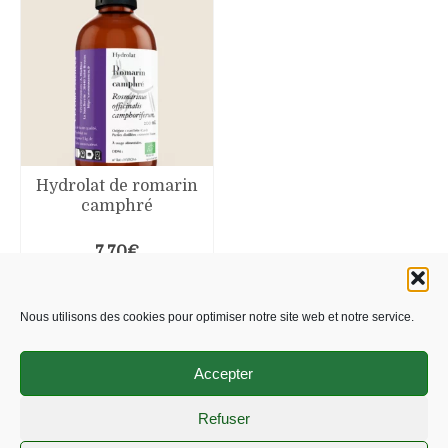
Hydrolat de romarin
camphré
7,70
€
AJOUTER AU
PANIER
Nous utilisons des cookies pour optimiser notre site web et notre service.
Accepter
Refuser
Politique de confidentialité
Mentions légales
CGV