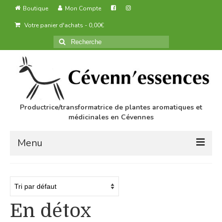
Boutique
Mon Compte
Votre panier d'achats
-
0,00
€
Rechercher
:
Productrice/transformatrice de plantes aromatiques et
médicinales en Cévennes
Menu
Accueil
Des produits agricoles biologiques
En détox
Transformation des produits