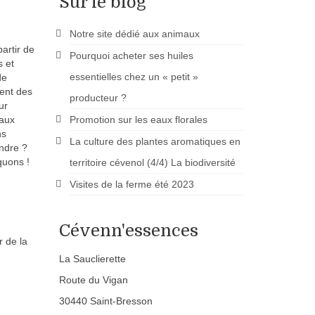
Sur le blog
Notre site dédié aux animaux
artir de
Pourquoi acheter ses huiles
s et
essentielles chez un « petit »
de
tent des
producteur ?
ur
Promotion sur les eaux florales
 aux
ns
La culture des plantes aromatiques en
endre ?
quons !
territoire cévenol (4/4) La biodiversité
Visites de la ferme été 2023
Cévenn'essences
r de la
La Sauclierette
Route du Vigan
30440 Saint-Bresson