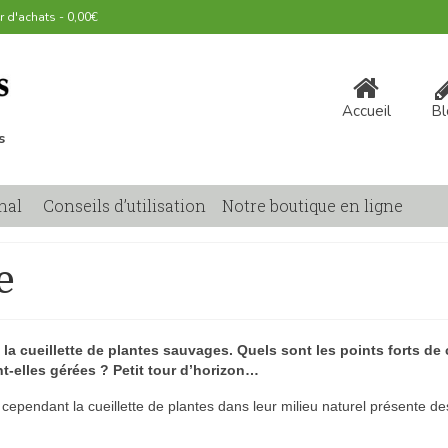
r d'achats
-
0,00
€
Accueil
Bl
s
nal
Conseils d’utilisation
Notre boutique en ligne
e
la cueillette de plantes sauvages. Quels sont les points forts de
-elles gérées ? Petit tour d’horizon…
 cependant la cueillette de plantes dans leur milieu naturel présente de