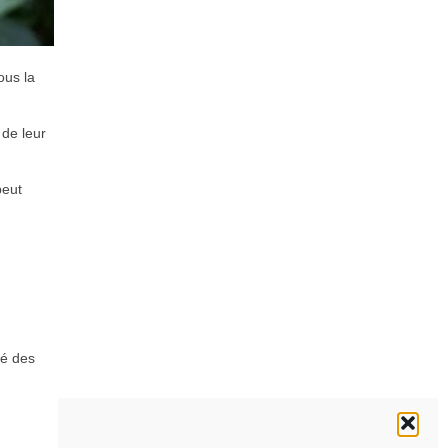
ous la
 de leur
peut
té des