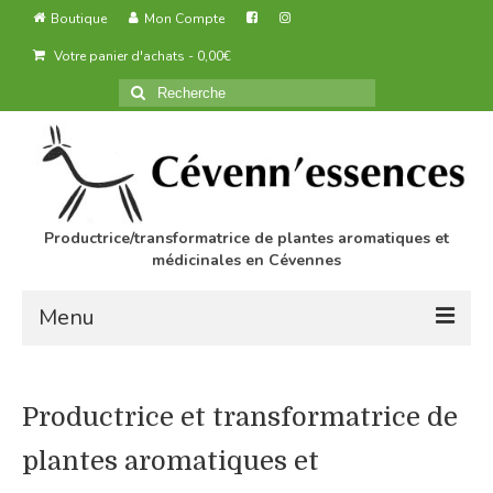
Boutique
Mon Compte
Votre panier d'achats
-
0,00
€
Rechercher
:
Productrice/transformatrice de plantes aromatiques et
médicinales en Cévennes
Menu
Accueil
Productrice et transformatrice de
Des produits agricoles biologiques
plantes aromatiques et
Transformation des produits