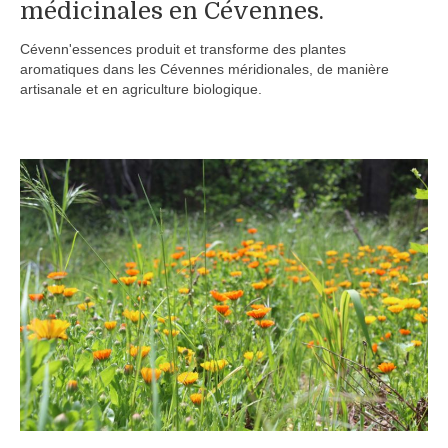
médicinales en Cévennes.
Boutique
Cévenn'essences produit et transforme des plantes
Produits pour animaux
aromatiques dans les Cévennes méridionales, de manière
artisanale et en agriculture biologique.
Conseils
Nous contacter