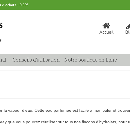
r d'achats
-
0,00
€
Accueil
Bl
s
nal
Conseils d’utilisation
Notre boutique en ligne
 par la vapeur d’eau. Cette eau parfumée est facile à manipuler et trouve
ay que vous pourrez réutiliser sur tous nos flacons d’hydrolats, pour 