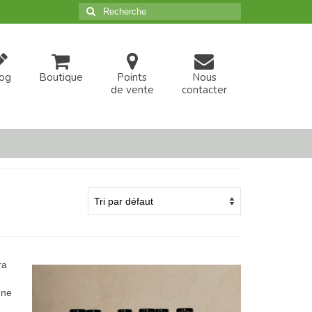
Rechercher
:
og
Boutique
Points
Nous
de vente
contacter
ra
une