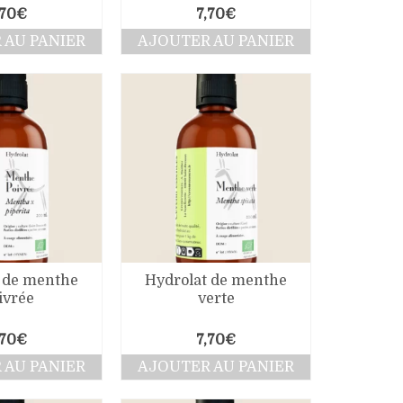
,70
€
7,70
€
 AU PANIER
AJOUTER AU PANIER
 de menthe
Hydrolat de menthe
ivrée
verte
,70
€
7,70
€
 AU PANIER
AJOUTER AU PANIER