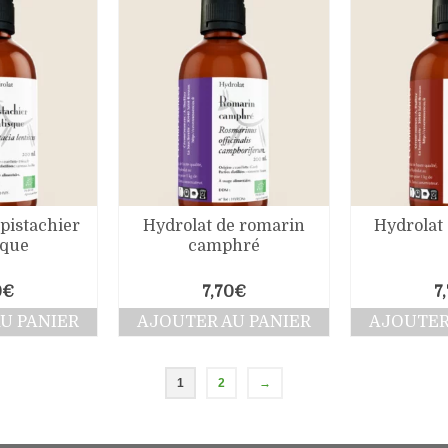
pistachier
Hydrolat de romarin
Hydrolat 
sque
camphré
0
€
7,70
€
7
U PANIER
AJOUTER AU PANIER
AJOUTER
1
2
→