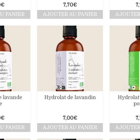
0
€
7,70
€
7
U PANIER
AJOUTER AU PANIER
AJOUTER
e lavande
Hydrolat de lavandin
Hydrolat
e
po
0
€
7,00
€
7
U PANIER
AJOUTER AU PANIER
AJOUTER