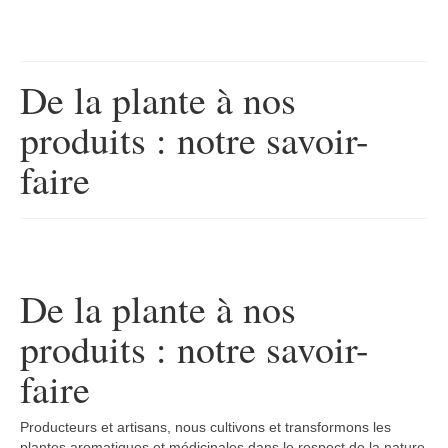
Transformation des produits
Boutique
De la plante à nos
Produits pour animaux
produits : notre savoir-
Conseils
faire
Nous contacter
De la plante à nos
produits : notre savoir-
faire
Producteurs et artisans, nous cultivons et transformons les
plantes aromatiques et médicinales dans le respect de la nature