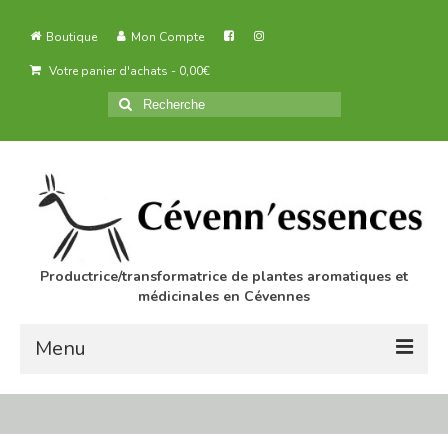
Boutique
Mon Compte
Votre panier d'achats
-
0,00
€
Rechercher
:
Productrice/transformatrice de plantes aromatiques et
médicinales en Cévennes
Menu
Accueil
Des produits agricoles biologiques