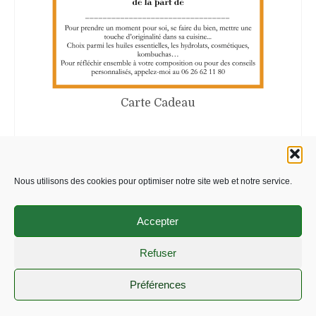
Carte Cadeau
Plage
10,00
€
–
100,00
€
de
SÉLECTIONNEZ LE MONTANT
prix :
Nous utilisons des cookies pour optimiser notre site web et notre service.
Ce
10,00€
produit
à
a
100,00€
Accepter
plusieurs
variations.
Refuser
Politique de confidentialité
Mentions légales
CGV
Les
options
Politique de cookies (EU)
Préférences
peuvent
© 2026 Cévenn'essences
être
choisies