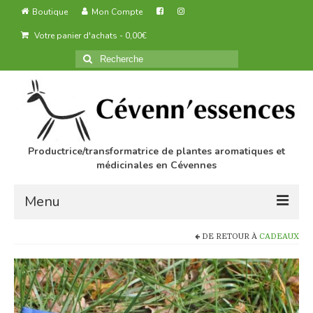
Boutique
Mon Compte
Votre panier d'achats
-
0,00
€
Rechercher
:
Productrice/transformatrice de plantes aromatiques et
médicinales en Cévennes
Menu
DE RETOUR À
CADEAUX
Accueil
Des produits agricoles biologiques
Transformation des produits