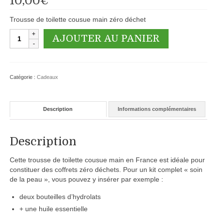
10,00
€
Trousse de toilette cousue main zéro déchet
quantité
AJOUTER AU PANIER
de
Trousse
de
toilette
Catégorie :
Cadeaux
fond
vert
Description
Informations complémentaires
Description
Cette trousse de toilette cousue main en France est idéale pour
constituer des coffrets zéro déchets. Pour un kit complet « soin
de la peau », vous pouvez y insérer par exemple :
deux bouteilles d’hydrolats
+ une huile essentielle