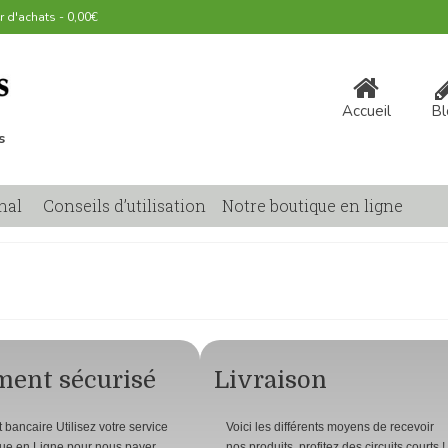
r d'achats
-
0,00
€
Accueil
Bl
s
nal
Conseils d’utilisation
Notre boutique en ligne
ment sécurisé
Livraison
 bancaire Utilisez votre service
Voici les différents moyens de recevoir
ue en Ligne pour nous payer
nos produits, profitez des circuits courts !