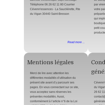
Téléphone 06 26 62 11 80 Courrier
par vire
Cévenn'essences - La Saucliérette, Rte
votre pa
du Vigan 30440 Saint-Bresson
préparée
qui impl
boutique
petit co
producte
Read more ...
Mentions légales
Cond
géné
Merci de lire avec attention les
différentes modalités d’utilisation du
présent site avant d’y parcourir ses
Cévenn'
pages. En vous connectant sur ce site,
du Vigan
vous acceptez sans réserves les
26 62 11
présentes modalités. Aussi,
contact
conformément à l’article n°6 de la Loi
générale