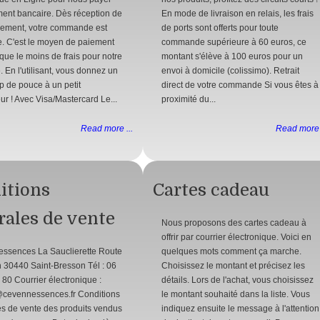
ment bancaire. Dès réception de
En mode de livraison en relais, les frais
iement, votre commande est
de ports sont offerts pour toute
. C'est le moyen de paiement
commande supérieure à 60 euros, ce
ique le moins de frais pour notre
montant s'élève à 100 euros pour un
. En l'utilisant, vous donnez un
envoi à domicile (colissimo). Retrait
up de pouce à un petit
direct de votre commande Si vous êtes à
ur ! Avec Visa/Mastercard Le...
proximité du...
Read more ...
Read more 
itions
Cartes cadeau
rales de vente
Nous proposons des cartes cadeau à
offrir par courrier électronique. Voici en
essences La Sauclierette Route
quelques mots comment ça marche.
 30440 Saint-Bresson Tél : 06
Choisissez le montant et précisez les
 80 Courrier électronique :
détails. Lors de l'achat, vous choisissez
@cevennessences.fr Conditions
le montant souhaité dans la liste. Vous
s de vente des produits vendus
indiquez ensuite le message à l'attention