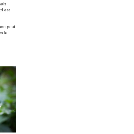
mais
ri est
son peut
es la