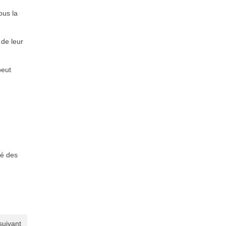
ous la
 de leur
peut
té des
 suivant