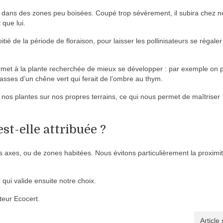
e dans des zones peu boisées. Coupé trop sévèrement, il subira chez n
que lui.
é de la période de floraison, pour laisser les pollinisateurs se régaler
permet à la plante recherchée de mieux se développer : par exemple on 
sses d’un chêne vert qui ferait de l’ombre au thym.
e nos plantes sur nos propres terrains, ce qui nous permet de maîtriser
st-elle attribuée ?
ds axes, ou de zones habitées. Nous évitons particulièrement la proximi
 qui valide ensuite notre choix.
teur Ecocert.
Article