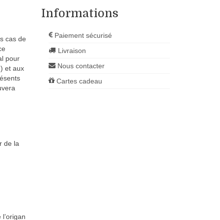
Informations
Paiement sécurisé
ns cas de
ce
Livraison
al pour
Nous contacter
) et aux
résents
Cartes cadeau
uvera
r de la
 l’origan