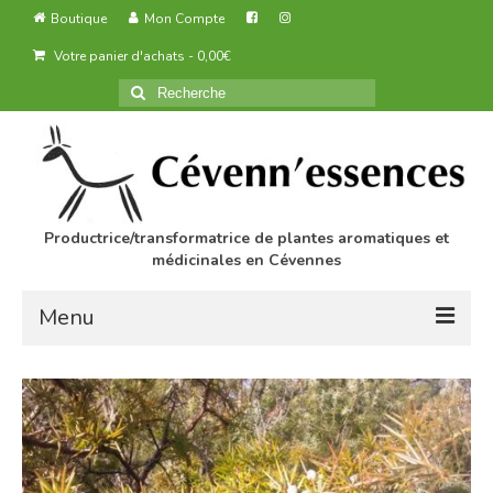
Boutique
Mon Compte
Votre panier d'achats
-
0,00
€
Rechercher
:
Productrice/transformatrice de plantes aromatiques et
médicinales en Cévennes
Menu
Accueil
Des produits agricoles biologiques
Transformation des produits