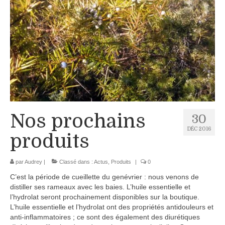
Boutique
Produits pour animaux
Conseils
Nous contacter
Nos prochains
30
DÉC 2016
produits
par
Audrey
|
Classé dans :
Actus
,
Produits
|
0
C’est la période de cueillette du genévrier : nous venons de
distiller ses rameaux avec les baies. L’huile essentielle et
l’hydrolat seront prochainement disponibles sur la boutique.
L’huile essentielle et l’hydrolat ont des propriétés antidouleurs et
anti-inflammatoires ; ce sont des également des diurétiques