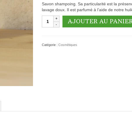
Savon shampoing. Sa particularité est la présenc
lavage doux. Il est parfumé à l’aide de notre huil
quantité
AJOUTER AU PANIE
de
Savon
Vidouse
Catégorie :
Cosmétiques